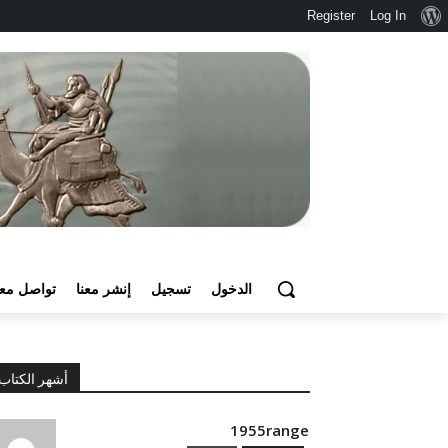
نبذة
Register
Log In
عن
ووردبريس
الدخول
تسجيل
إنشر معنا
تواصل معن
أشهر الكتاب
1955range