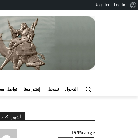
نبذة
Register
Log In
عن
ووردبريس
الدخول
تسجيل
إنشر معنا
تواصل معن
أشهر الكتاب
1955range