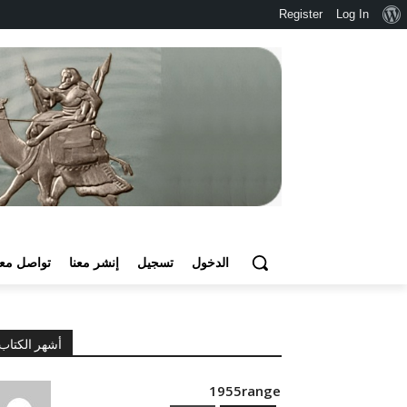
نبذة
Register
Log In
عن
ووردبريس
الدخول
تسجيل
إنشر معنا
تواصل معن
أشهر الكتاب
1955range