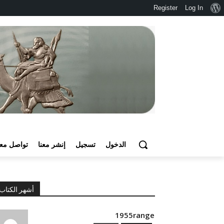
نبذة
Register
Log In
عن
ووردبريس
الدخول
تسجيل
إنشر معنا
تواصل معن
أشهر الكتاب
1955range