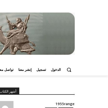
الدخول
تسجيل
إنشر معنا
تواصل معن
أشهر الكتاب
1955range