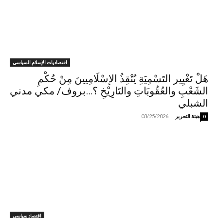
اقتصاديات الإسلام السياسي
هَلْ تَغْيِير التَسْمِيَةِ يُنْقِذُ الإسْلَامِيينَ مِنْ حُكْمِ
الشَعْبِ والعُقُوبَاتِ والتَارِيْخِ ؟…بروف/ مكي مدني
الشبلي
-
هيئة التحرير
03/25/2026
0
اقتصاد سياسي