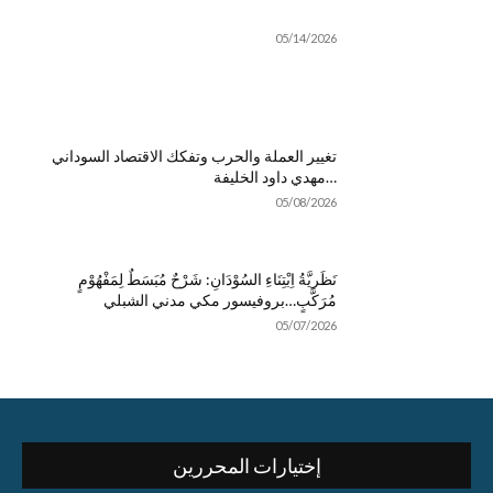
05/14/2026
تغيير العملة والحرب وتفكك الاقتصاد السوداني
…مهدي داود الخليفة
05/08/2026
نَظَريَّةُ اِبْتِنَاءِ السُوْدَانِ: شَرْحٌ مُبَسَطٌ لِمَفْهُوْمٍ
مُرَكَّبٍ…بروفيسور مكي مدني الشبلي
05/07/2026
إختيارات المحررين