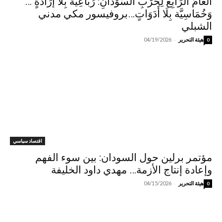
العَامُ الرَابِعُ لِحَرْبِ السُوْدَانِ: رُبَاعِيَّة بِلَا إرَادَةٍ …
وَخُمَاسِيَّة بِلَا أَدَوَاتٍ…بروفيسور مكي مدني
الشبلي
-
هيئة التحرير
04/19/2026
0
اقتصاد سياسي
مؤتمر برلين حول السودان: بين سوء الفهم
وإعادة إنتاج الأزمة… مهدي داود الخليفة
-
هيئة التحرير
04/15/2026
0