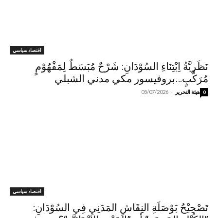
اقتصاد سياسي
نَظَريَّةُ اِبْتِنَاءِ السُوْدَانِ: شَرْحٌ مُبَسَطٌ لِمَفْهُوْمٍ
مُرَكَّبٍ…بروفيسور مكي مدني الشبلي
-
هيئة التحرير
05/07/2026
0
اقتصاد سياسي
تَصْحِيْحُ بَوْصَلَةِ النِقَاشِ المَدَنِيِ فِي السُوْدَانِ: