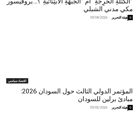
”الكُتْلةِ الحَرِجَةِ“ أم ”الجَبْهَةِ الابْتِنَائيَّةِ“؟…بروفيسور
مكي مدني الشبلي
-
هيئة التحرير
05/04/2026
0
اقتصاد سياسي
المؤتمر الدولي الثالث حول السودان 2026:
مبادئ برلين للسودان
-
هيئة التحرير
05/01/2026
0