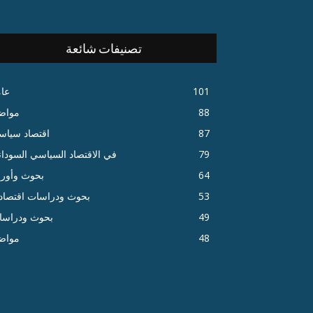
تصنيفات شائعة
101
عا
88
مواض
87
اقتصاد سياس
79
في الاقتصاد السياسي السودا
64
بحوث وأور
53
بحوث ودراسات اقتصاد
49
بحوث ودراسا
48
مواض