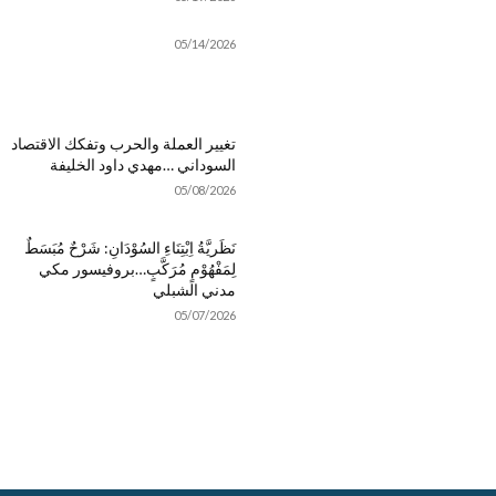
05/14/2026
تغيير العملة والحرب وتفكك الاقتصاد
السوداني …مهدي داود الخليفة
05/08/2026
نَظَريَّةُ اِبْتِنَاءِ السُوْدَانِ: شَرْحٌ مُبَسَطٌ
لِمَفْهُوْمٍ مُرَكَّبٍ…بروفيسور مكي
مدني الشبلي
05/07/2026