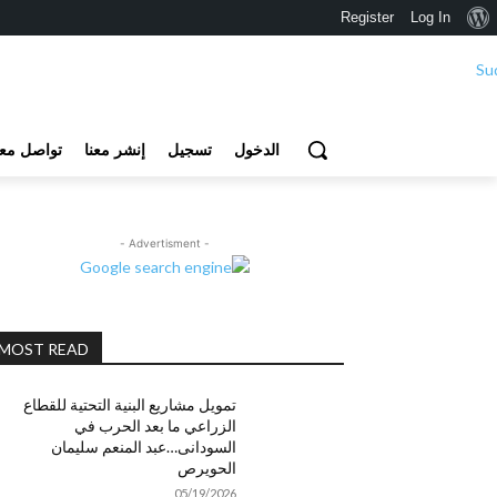
نبذة
Register
Log In
عن
ووردبريس
الدخول
تسجيل
إنشر معنا
تواصل معن
- Advertisment -
MOST READ
تمويل مشاريع البنية التحتية للقطاع
الزراعي ما بعد الحرب في
السودانى…عبد المنعم سليمان
الحويرص
05/19/2026