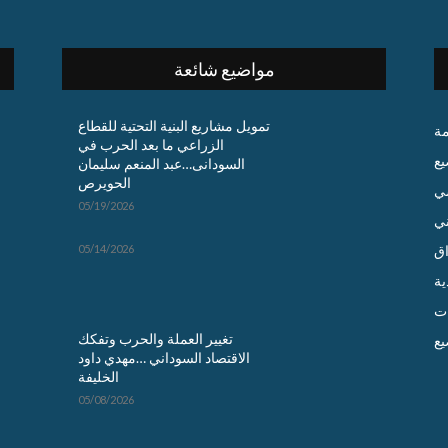
مواضيع شائعة
تمويل مشاريع البنية التحتية للقطاع
مة
الزراعي ما بعد الحرب في
يع
السودانى…عبد المنعم سليمان
الحويرص
ي
05/19/2026
ني
اق
05/14/2026
ية
ت
تغيير العملة والحرب وتفكك
يع
الاقتصاد السوداني …مهدي داود
الخليفة
05/08/2026