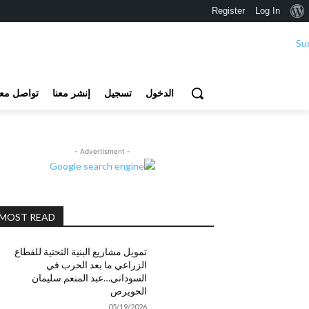
نبذة
Register
Log In
عن
ووردبريس
الدخول
تسجيل
إنشر معنا
تواصل معن
- Advertisment -
MOST READ
تمويل مشاريع البنية التحتية للقطاع
الزراعي ما بعد الحرب في
السودانى…عبد المنعم سليمان
الحويرص
05/19/2026