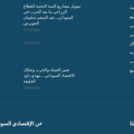
تمويل مشاريع البنية التحتية للقطاع
مة
الزراعي ما بعد الحرب في
يع
السودانى…عبد المنعم سليمان
الحويرص
ي
05/19/2026
ني
اق
05/14/2026
ية
ت
تغيير العملة والحرب وتفكك
يع
الاقتصاد السوداني …مهدي داود
الخليفة
05/08/2026
ا
عن الإقتصادي السود