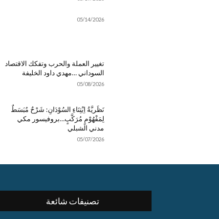
05/14/2026
تغيير العملة والحرب وتفكك الاقتصاد
السوداني …مهدي داود الخليفة
05/08/2026
نَظَريَّةُ اِبْتِنَاءِ السُوْدَانِ: شَرْحٌ مُبَسَطٌ
لِمَفْهُوْمٍ مُرَكَّبٍ…بروفيسور مكي
مدني الشبلي
05/07/2026
تصنيفات شائعة