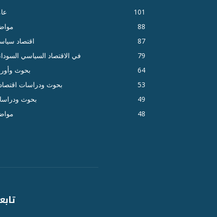
101
عا
88
مواض
87
اقتصاد سياس
79
في الاقتصاد السياسي السودا
64
بحوث وأور
53
بحوث ودراسات اقتصاد
49
بحوث ودراسا
48
مواض
تابعن