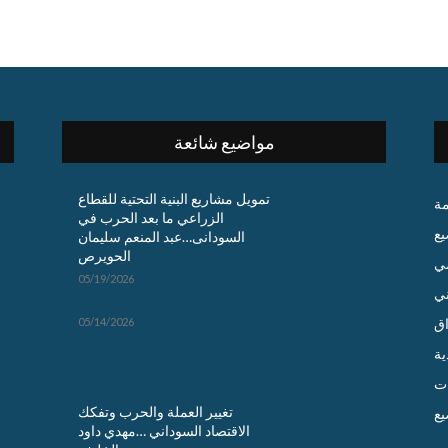
مواضيع شائعة
تمويل مشاريع البنية التحتية للقطاع
مة
الزراعي ما بعد الحرب في
يع
السودانى…عبد المنعم سليمان
الحويرص
ي
05/19/2026
ني
اق
05/14/2026
ية
ت
تغيير العملة والحرب وتفكك
يع
الاقتصاد السوداني …مهدي داود