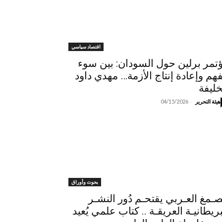
اقتصاد سياسي
تمر برلين حول السودان: بين سوء
فهم وإعادة إنتاج الأزمة… مهدي داود
خليفة
-
هيئة التحرير
04/15/2026
بحوث وأوراق
لصـمغ العـربي يقتحـم دُور النشـر
بريطانيـة العريقـة .. كتاب علمي يُعيد