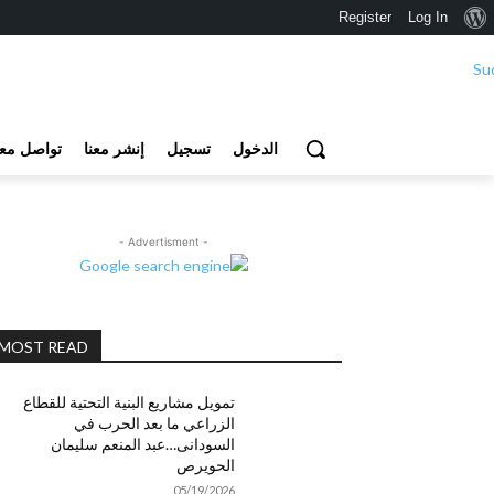
نبذة
Register
Log In
عن
ووردبريس
الدخول
تسجيل
إنشر معنا
تواصل معن
- Advertisment -
MOST READ
تمويل مشاريع البنية التحتية للقطاع
الزراعي ما بعد الحرب في
السودانى…عبد المنعم سليمان
الحويرص
05/19/2026