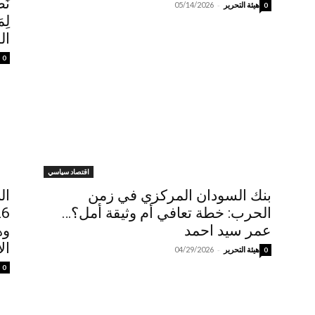
نَظ
-
هيئة التحرير
05/14/2026
0
لِ
ال
0
اقتصاد سياسي
بنك السودان المركزي في زمن
الحرب: خطة تعافي أم وثيقة أمل؟…
عمر سيد احمد
وه
ال
-
هيئة التحرير
04/29/2026
0
0