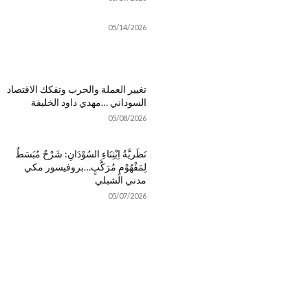
05/14/2026
تغيير العملة والحرب وتفكك الاقتصاد
السوداني …مهدي داود الخليفة
05/08/2026
نَظَريَّةُ اِبْتِنَاءِ السُوْدَانِ: شَرْحٌ مُبَسَطٌ
لِمَفْهُوْمٍ مُرَكَّبٍ…بروفيسور مكي
مدني الشبلي
05/07/2026