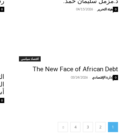
د.مزمل سليمان حمد.
رس
-
هيئة التحرير
04/15/2026
0
0
اقتصاد سياسي
The New Face of African Debt
“ق
ال
-
إدارة الإقتصادي
03/24/2026
0
ال
أس
0
4
3
2
1