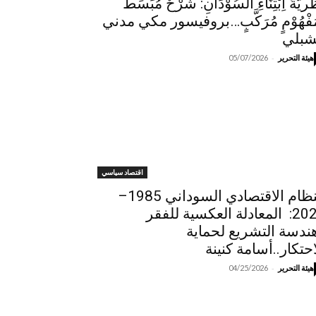
َريَّةُ اِبْتِنَاءِ السُوْدَانِ: شَرْحٌ مُبَسَطٌ
مَفْهُوْمٍ مُرَكَّبٍ…بروفيسور مكي مدني
شبلي
-
هيئة التحرير
05/07/2026
اقتصاد سياسي
النظام الاقتصادي السوداني 1985–
2026: المعادلة العكسية للفقر
ندسة التشريع لحماية
احتكار..أسامة كنينة
-
هيئة التحرير
04/25/2026