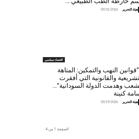
م خارطة الطب ‏الطبيعي …
-
هيئة التحرير
03/31/2026
اقتصاد سياسي
وانين النهب والتمكين: المتاهة
تشريعية والقانونية التي أفقرت
شعب وهدمت الدولة السودانية”…
امة كنينة
-
هيئة التحرير
03/19/2026
الصفحة 1 من 4