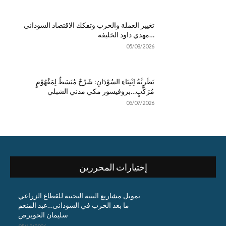
تغيير العملة والحرب وتفكك الاقتصاد السوداني
…مهدي داود الخليفة
05/08/2026
نَظَريَّةُ اِبْتِنَاءِ السُوْدَانِ: شَرْحٌ مُبَسَطٌ لِمَفْهُوْمٍ
مُرَكَّبٍ…بروفيسور مكي مدني الشبلي
05/07/2026
إختيارات المحررين
تمويل مشاريع البنية التحتية للقطاع الزراعي
ما بعد الحرب في السودانى…عبد المنعم
سليمان الحويرص