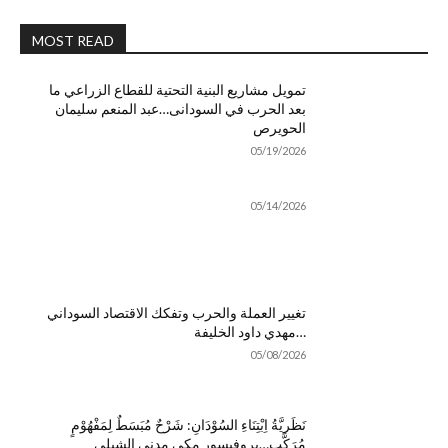
MOST READ
تمويل مشاريع البنية التحتية للقطاع الزراعي ما
بعد الحرب في السودانى…عبد المنعم سليمان
الحويرص
05/19/2026
05/14/2026
تغيير العملة والحرب وتفكك الاقتصاد السوداني
…مهدي داود الخليفة
05/08/2026
نَظَريَّةُ اِبْتِنَاءِ السُوْدَانِ: شَرْحٌ مُبَسَطٌ لِمَفْهُوْمٍ
مُرَكَّبٍ…بروفيسور مكي مدني الشبلي