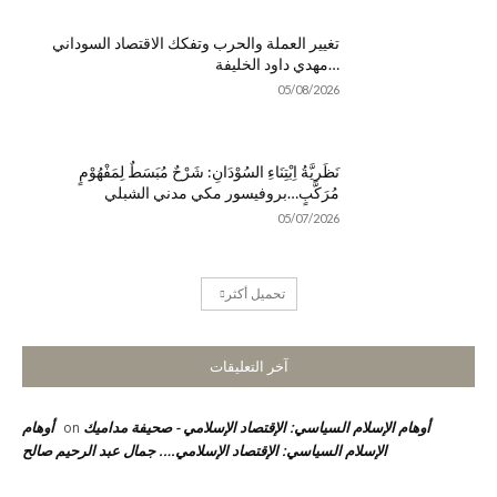
تغيير العملة والحرب وتفكك الاقتصاد السوداني
…مهدي داود الخليفة
05/08/2026
نَظَريَّةُ اِبْتِنَاءِ السُوْدَانِ: شَرْحٌ مُبَسَطٌ لِمَفْهُوْمٍ
مُرَكَّبٍ…بروفيسور مكي مدني الشبلي
05/07/2026
تحميل أكثر
آخر التعليقات
أوهام الإسلام السياسي: الإقتصاد الإسلامي - صحيفة مداميك
أوهام
on
الإسلام السياسي: الإقتصاد الإسلامي…. جمال عبد الرحيم صالح