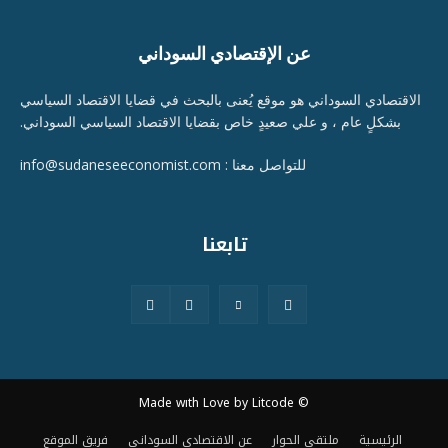
عن الإقتصادي السوداني
الاقتصادي السوداني هو موقع يُعنى بالبحث في قضايا الاقتصاد السياسي
بشكلٍ عام ، و علي صعيدٍ خاص بقضايا الاقتصاد السياسي السوداني.
للتواصل معنا : info@sudaneseeconomist.com
تابعنا
© Made wıth Love by Litcode
الرئيسية
ملتقى الحوار
عن الاقتصادي السوداني
فريق الموقع